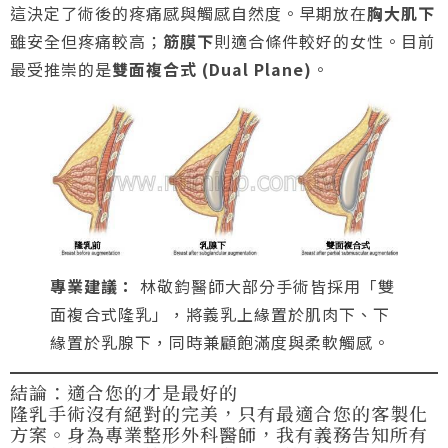
這決定了術後的疼痛感與觸感自然度。早期放在
胸大肌下
雖安全但疼痛較高；
筋膜下
則適合條件較好的女性。目前
最受推崇的是
雙面複合式 (Dual Plane)
。
專業建議：
林敬鈞醫師大部分手術皆採用「雙
面複合式隆乳」，將義乳上緣置於肌肉下、下
緣置於乳腺下，同時兼顧飽滿度與柔軟觸感。
結論：適合您的才是最好的
隆乳手術沒有絕對的完美，只有最適合您的客製化
方案。身為專業整形外科醫師，我有義務告知所有