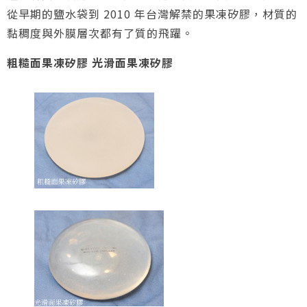
從早期的鹽水袋到 2010 年台灣解禁的果凍矽膠，材質的
黏稠度與外膜層次都有了質的飛躍。
粗糙面果凍矽膠
光滑面果凍矽膠