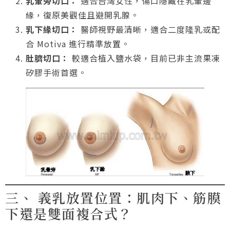
乳暈旁切口：
適合台灣女性，傷口隱藏在乳暈邊
緣，復原美觀佳且避開乳腺。
乳下緣切口：
醫師視野最清晰，適合二度隆乳或配
合 Motiva 進行精準放置。
肚臍切口：
較適合植入鹽水袋，目前已非主流果凍
矽膠手術首選。
三、 義乳放置位置：肌肉下、筋膜
下還是雙面複合式？