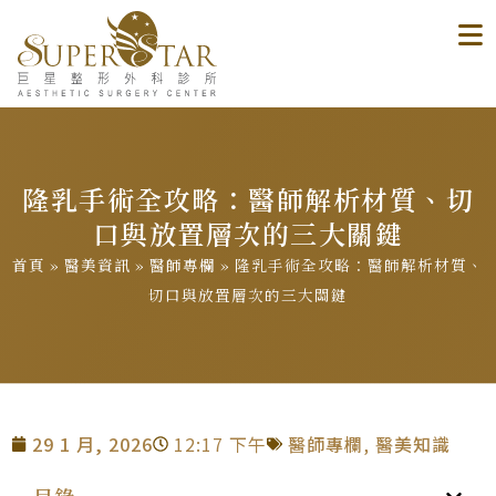
隆乳手術全攻略：醫師解析材質、切
口與放置層次的三大關鍵
首頁
»
醫美資訊
»
醫師專欄
»
隆乳手術全攻略：醫師解析材質、
切口與放置層次的三大關鍵
29 1 月, 2026
12:17 下午
醫師專欄
,
醫美知識