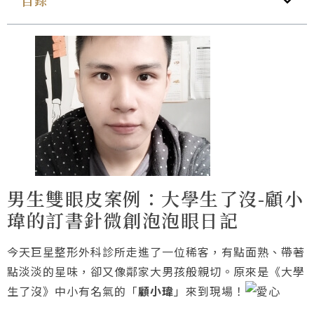
目錄
男生雙眼皮案例：大學生了沒-顧小
瑋的訂書針微創泡泡眼日記
今天巨星整形外科診所走進了一位稀客，有點面熟、帶著
點淡淡的星味，卻又像鄰家大男孩般親切。原來是《大學
生了沒》中小有名氣的「
顧小瑋
」來到現場！