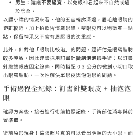
男生
：建議
不要過寬
，以免眼神看起來不自然或過
於陰柔。
以顧小瑋的情況來看，他的五官輪廓深邃，眉毛離眼睛的
距離較近，加上拍照習慣戴眼鏡，雙眼皮可以稍微寬一點
點，保留神采又不會有眉壓眼的沈重感。
此外，針對他「眼睛比較泡」的問題，經評估是眼窩脂肪
較多導致。因此建議採用
訂書針微創泡泡眼
手術：以訂書
針縫雙眼皮固定線條，同時搭配 0.3 公分的微創小切口取
出眼窩脂肪，一次性解決單眼皮與泡泡眼的問題。
手術過程全紀錄：訂書針雙眼皮 + 抽泡泡
眼
確認方案後，接著進行術前拍照記錄、手術部位消毒與前
置準備。
術前原形現身！這張照片真的可以看出明顯的大小眼，而