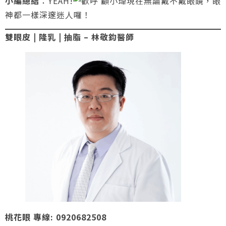
小編總結
：YEAH!
顧小瑋現在無論戴不戴眼鏡，眼
神都一樣深邃迷人囉！
雙眼皮 | 隆乳 | 抽脂 – 林敬鈞醫師
桃花眼 專線: 0920682508