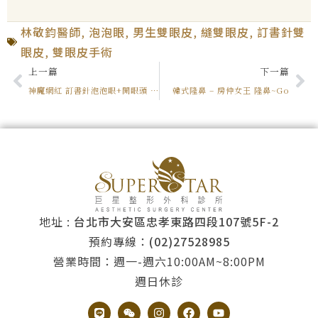
林敬鈞醫師
,
泡泡眼
,
男生雙眼皮
,
縫雙眼皮
,
訂書針雙
眼皮
,
雙眼皮手術
上一篇
下一篇
神魔網紅 訂書針泡泡眼+開眼頭 美麗變身 讓妳認不出
韓式隆鼻 – 房仲女王 隆鼻~Go
地址 :
台北市大安區忠孝東路四段107號5F-2
預約專線：
(02)27528985
營業時間：週一-週六10:00AM~8:00PM
週日休診