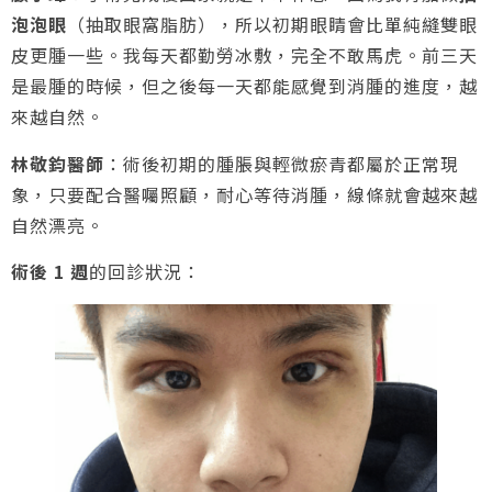
泡泡眼
（抽取眼窩脂肪），所以初期眼睛會比單純縫雙眼
皮更腫一些。我每天都勤勞冰敷，完全不敢馬虎。前三天
是最腫的時候，但之後每一天都能感覺到消腫的進度，越
來越自然。
林敬鈞醫師
：術後初期的腫脹與輕微瘀青都屬於正常現
象，只要配合醫囑照顧，耐心等待消腫，線條就會越來越
自然漂亮。
術後 1 週
的回診狀況：