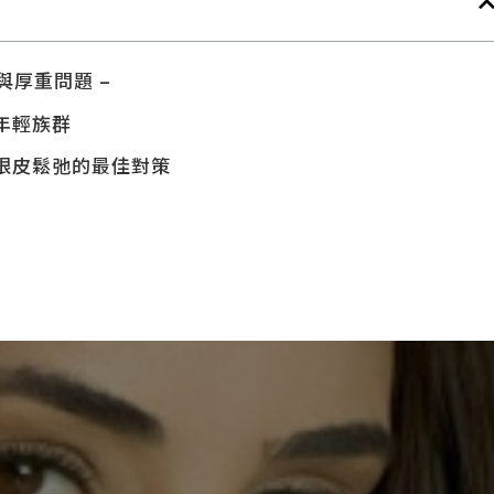
與厚重問題 –
年輕族群
眼皮鬆弛的最佳對策