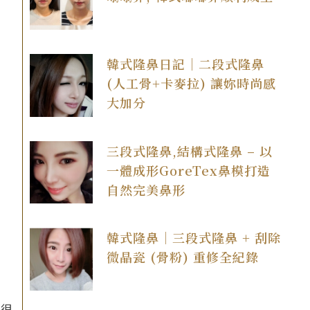
韓式隆鼻日記｜二段式隆鼻
(人工骨+卡麥拉) 讓妳時尚感
大加分
三段式隆鼻,結構式隆鼻 – 以
一體成形GoreTex鼻模打造
自然完美鼻形
韓式隆鼻｜三段式隆鼻 + 刮除
微晶瓷 (骨粉) 重修全紀錄
痕很