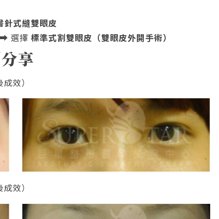
書針式縫雙眼皮
⮕ 選擇
標準式割雙眼皮（雙眼皮外開手術）
例分享
後成效）
後成效）