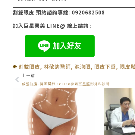
割雙眼皮 預約諮詢專線: 0920682508
加入巨星醫美 LINE@ 線上諮詢 :
割雙眼皮
,
林敬鈞醫師
,
泡泡眼
,
眼皮下垂
,
眼皮
上一篇
威塑抽脂–韓國醫師Dr.Han參訪巨星整形外科診所