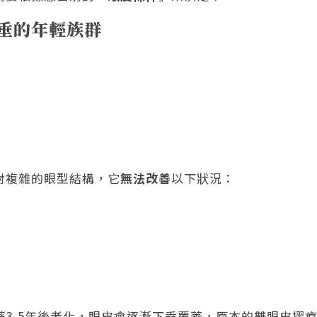
垂的年輕族群
對複雜的眼型結構，它
無法改善
以下狀況：
3-5年後老化，眼皮會逐漸下垂覆蓋，原本的雙眼皮摺