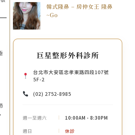
韓式隆鼻 – 房仲女王 隆鼻
~Go
極
巨星整形外科診所
台北市大安區忠孝東路四段107號
5F-2
(02) 2752-8985
師
，
週一至週六
10:00AM - 8:30PM
週日
休診