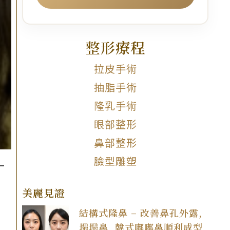
整形療程
拉皮手術
抽脂手術
隆乳手術
眼部整形
鼻部整形
–
臉型雕塑
美麗見證
結構式隆鼻 – 改善鼻孔外露,
塌塌鼻, 韓式嘟嘟鼻順利成型