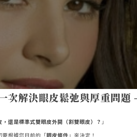
一次解決眼皮鬆弛與厚重問題 
皮，還是標準式雙眼皮外開（割雙眼皮）？
」
切要根據您目前的「
眼皮條件
」來決定！