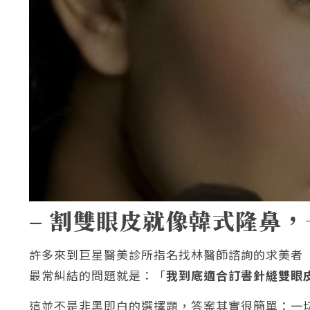
– 割雙眼皮就像韓式隆鼻，
許多來到巨星醫美診所指名找林醫師諮詢的求美者
最常糾結的問題就是：「
我到底適合訂書針縫雙眼
這並不是非黑即白的選擇題，答案其實很簡單：一