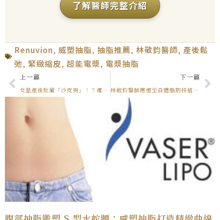
了解醫師完整介紹
Renuvion
,
威塑抽脂
,
抽脂推薦
,
林敬鈞醫師
,
產後鬆
弛
,
緊緻縮皮
,
超能電漿
,
電漿抽脂
上一篇
下一篇
女星產後肚藏「沙皮狗」！？複合式電漿抽脂改善產後鬆弛，重塑緊緻 S 曲線
林敬鈞醫師應邀至自體脂肪移植醫學會發表演說
腹部抽脂雕塑 S 型水蛇腰：威塑抽脂打造精緻曲線