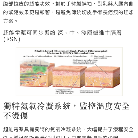
腹部拉皮的超能功效。對於手臂蝴蝶袖、副乳與大腿內側
的緊縮效果更是顯著，是避免傳統切皮手術長疤痕的理想
方案。
超能電漿可同步緊縮 深、中、淺層纖維中膈層
(FSN)
獨特氦氣冷凝系統，監控溫度安全
不燙傷
超能電漿具備獨特的氦氣冷凝系統，大幅提升了療程安全
性。透過熱顯像儀偵測可見，只有電漿把手的尖端