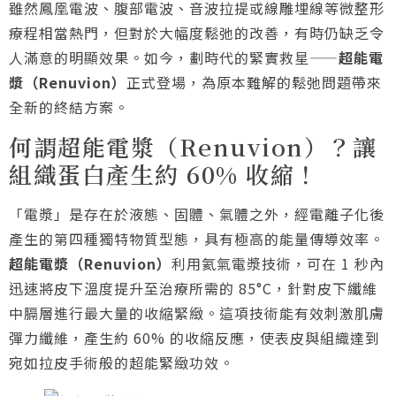
雖然鳳凰電波、腹部電波、音波拉提或線雕埋線等微整形
療程相當熱門，但對於大幅度鬆弛的改善，有時仍缺乏令
人滿意的明顯效果。如今，劃時代的緊實救星——
超能電
漿（Renuvion）
正式登場，為原本難解的鬆弛問題帶來
全新的終結方案。
何謂超能電漿（Renuvion）？讓
組織蛋白產生約 60% 收縮！
「電漿」是存在於液態、固體、氣體之外，經電離子化後
產生的第四種獨特物質型態，具有極高的能量傳導效率。
超能電漿（Renuvion）
利用氦氣電漿技術，可在 1 秒內
迅速將皮下溫度提升至治療所需的 85°C，針對皮下纖維
中膈層進行最大量的收縮緊緻。這項技術能有效刺激肌膚
彈力纖維，產生約 60% 的收縮反應，使表皮與組織達到
宛如拉皮手術般的超能緊緻功效。