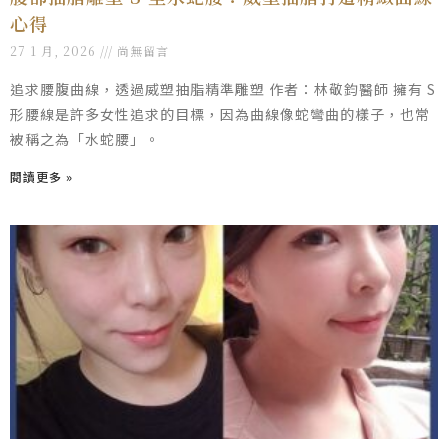
心得
27 1 月, 2026
尚無留言
追求腰腹曲線，透過威塑抽脂精準雕塑 作者：林敬鈞醫師 擁有 S
形腰線是許多女性追求的目標，因為曲線像蛇彎曲的樣子，也常
被稱之為「水蛇腰」。
閱讀更多 »