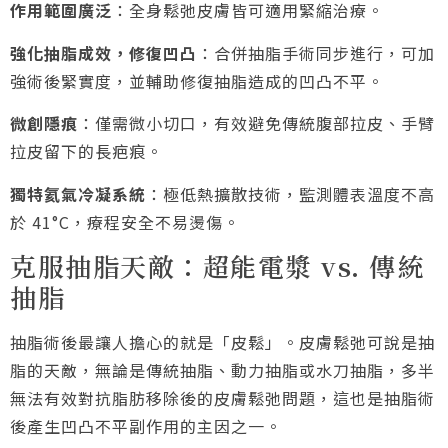
作用範圍廣泛
：全身鬆弛皮膚皆可適用緊縮治療。
強化抽脂成效，修復凹凸
：合併抽脂手術同步進行，可加
強術後緊實度，並輔助修復抽脂造成的凹凸不平。
微創隱痕
：僅需微小切口，有效避免傳統腹部拉皮、手臂
拉皮留下的長疤痕。
獨特氦氣冷凝系統
：極低熱擴散技術，監測體表溫度不高
於 41°C，療程安全不易燙傷。
克服抽脂天敵：超能電漿 vs. 傳統
抽脂
抽脂術後最讓人擔心的就是「皮鬆」。皮膚鬆弛可說是抽
脂的天敵，無論是傳統抽脂、動力抽脂或水刀抽脂，多半
無法有效對抗脂肪移除後的皮膚鬆弛問題，這也是抽脂術
後產生凹凸不平副作用的主因之一。