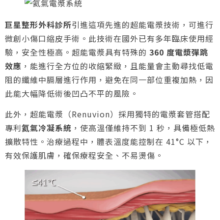
巨星整形外科診所
引進這項先進的超能電漿技術，可進行
微創小傷口縮皮手術。此技術在國外已有多年臨床使用經
驗，安全性極高。超能電漿具有特殊的
360 度電漿彈跳
效應
，能進行全方位的收縮緊緻，且能量會主動尋找低電
阻的纖維中膈層進行作用，避免在同一部位重複加熱，因
此能大幅降低術後凹凸不平的風險。
此外，超能電漿（Renuvion）採用獨特的電漿套管搭配
專利
氦氣冷凝系統
，使高溫僅維持不到 1 秒，具備極低熱
擴散特性。治療過程中，體表溫度能控制在 41°C 以下，
有效保護肌膚，確保療程安全、不易燙傷。