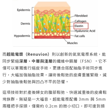
而
超能電漿（Renuvion）
則以創新的氦氣電漿系統，能
同步緊縮
深層、中層與淺層
的纖維中膈層（FSN）。它不
僅可以單獨進行縮皮手術，更適合搭配抽脂手術同步進
行，大幅加強抽脂效果，讓術後鬆弛的皮膚重獲緊緻，減
少對抽脂後鬆弛與凹凸不平的恐懼。
這項技術對於產後婦女的腹部鬆弛、快速減重後的皮膚鬆
垮族群，無疑是一大福音。超能電漿配備 3mm 與 5mm
兩種把手探頭，僅需約 0.2cm 的微小切口，即可達到類