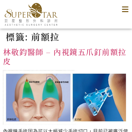
標籤:
前額拉
林敬鈞醫師 – 內視鏡五爪釘前額拉
皮
內視鏡手術因為可以大幅減少手術切口，目前已被廣泛使