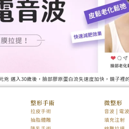
兇 邁入30歲後，臉部膠原蛋白流失速度加快，鏡子裡的
整形手術
微整形
拉皮手術
音波 | 電
抽脂體雕
填充注射
隆乳手術
線雕拉提