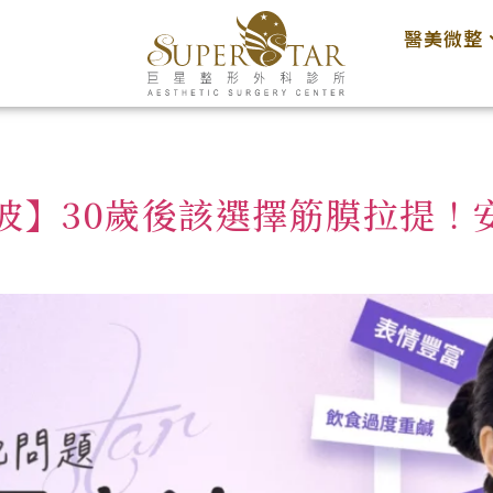
醫美微整
波】30歲後該選擇筋膜拉提！