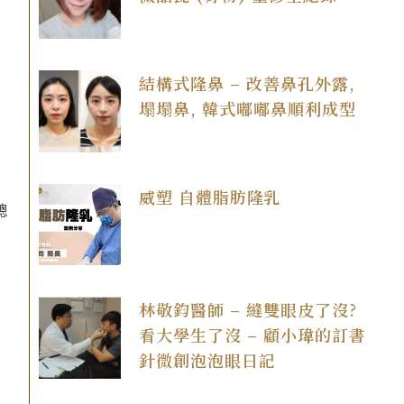
結構式隆鼻 – 改善鼻孔外露,
塌塌鼻, 韓式嘟嘟鼻順利成型
威塑 自體脂肪隆乳
總
林敬鈞醫師 – 縫雙眼皮了沒?
看大學生了沒 – 顧小瑋的訂書
針微創泡泡眼日記