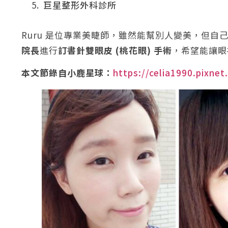
巨星整形外科診所
Ruru 是位專業美睫師，雖然能幫別人變美，但
院長
進行
訂書針雙眼皮 (桃花眼) 手術
，希望能讓眼
本文節錄自小鹿星球：
https://celia1990.pixne